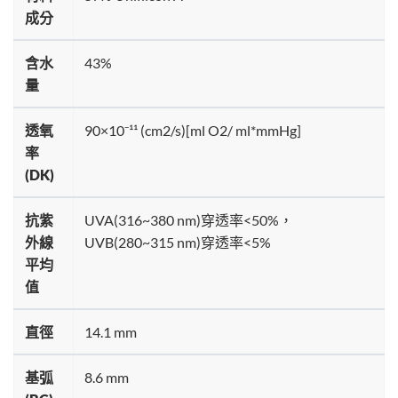
成分
含水
43%
量
透氧
90×10⁻¹¹ (cm2/s)[ml O2/ ml*mmHg]
率
(DK)
抗紫
UVA(316~380 nm)穿透率<50%，
外線
UVB(280~315 nm)穿透率<5%
平均
值
直徑
14.1 mm
基弧
8.6 mm